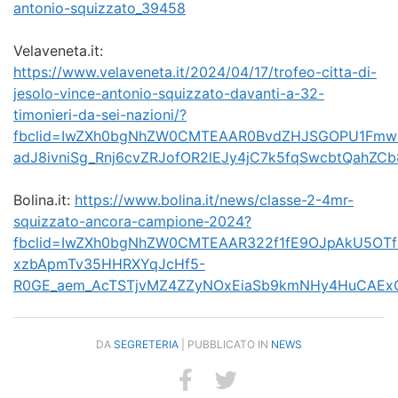
antonio-squizzato_39458
Velaveneta.it:
https://www.velaveneta.it/2024/04/17/trofeo-citta-di-
jesolo-vince-antonio-squizzato-davanti-a-32-
timonieri-da-sei-nazioni/?
fbclid=IwZXh0bgNhZW0CMTEAAR0BvdZHJSGOPU1Fmw
adJ8ivniSg_Rnj6cvZRJofOR2lEJy4jC7k5fqSwcbtQah
Bolina.it:
https://www.bolina.it/news/classe-2-4mr-
squizzato-ancora-campione-2024?
fbclid=IwZXh0bgNhZW0CMTEAAR322f1fE9OJpAkU5OTf
xzbApmTv35HHRXYqJcHf5-
R0GE_aem_AcTSTjvMZ4ZZyNOxEiaSb9kmNHy4HuCAEx
DA
SEGRETERIA
| PUBBLICATO IN
NEWS