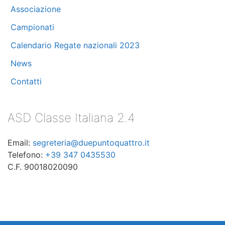
Associazione
Marzo 2024
(11)
Campionati
Calendario Regate nazionali 2023
Febbraio 2024
(8)
News
Dicembre 2023
(2)
Contatti
Novembre 2023
(1)
ASD Classe Italiana 2.4
Ottobre 2023
(5)
Email:
segreteria@duepuntoquattro.it
Settembre 2023
(3)
Telefono:
+39 347 0435530
C.F. 90018020090
Luglio 2023
(3)
Maggio 2023
(3)
Aprile 2023
(2)