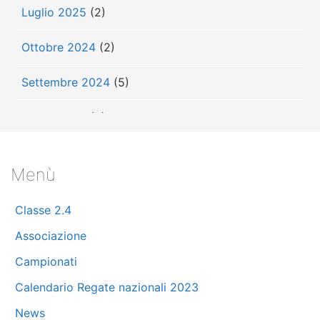
Luglio 2025
(2)
Ottobre 2024
(2)
Settembre 2024
(5)
Luglio 2024
(3)
Giugno 2024
(3)
Menù
Maggio 2024
(7)
Classe 2.4
Aprile 2024
(10)
Associazione
Marzo 2024
(11)
Campionati
Calendario Regate nazionali 2023
Febbraio 2024
(8)
News