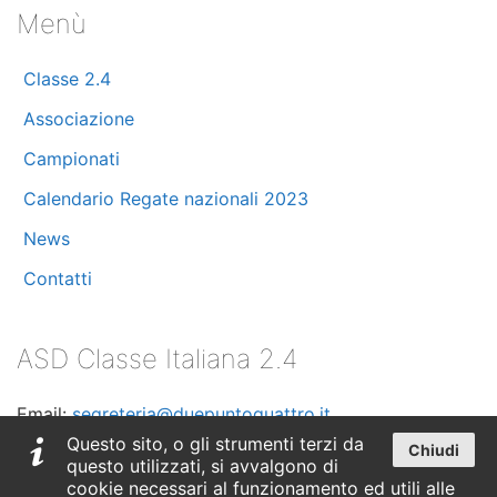
Menù
Maggio 2024
(7)
Classe 2.4
Aprile 2024
(10)
Associazione
Marzo 2024
(11)
Campionati
Calendario Regate nazionali 2023
Febbraio 2024
(8)
News
Dicembre 2023
(2)
Contatti
Novembre 2023
(1)
ASD Classe Italiana 2.4
Ottobre 2023
(5)
Email:
segreteria@duepuntoquattro.it
Settembre 2023
(3)
Telefono:
+39 347 0435530
Questo sito, o gli strumenti terzi da
Chiudi
questo utilizzati, si avvalgono di
C.F. 90018020090
Luglio 2023
(3)
cookie necessari al funzionamento ed utili alle