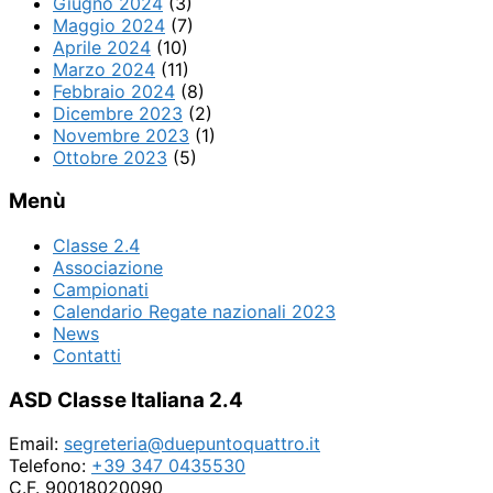
Giugno 2024
(3)
Maggio 2024
(7)
Aprile 2024
(10)
Marzo 2024
(11)
Febbraio 2024
(8)
Dicembre 2023
(2)
Novembre 2023
(1)
Ottobre 2023
(5)
Settembre 2023
(3)
Menù
Luglio 2023
(3)
Maggio 2023
(3)
Aprile 2023
(2)
Classe 2.4
Novembre 2022
(3)
Associazione
Settembre 2022
(1)
Campionati
Agosto 2022
(1)
Calendario Regate nazionali 2023
Luglio 2022
(1)
News
Giugno 2022
(6)
Contatti
Maggio 2022
(1)
ASD Classe Italiana 2.4
Aprile 2022
(3)
Marzo 2022
(2)
Dicembre 2021
(1)
Email:
segreteria@duepuntoquattro.it
Ottobre 2021
(3)
Telefono:
+39 347 0435530
Agosto 2021
(2)
C.F. 90018020090