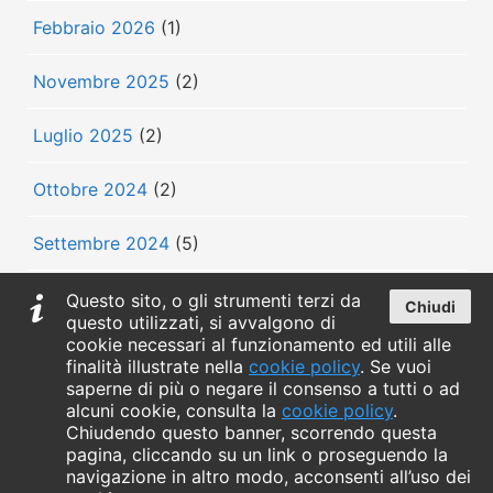
Febbraio 2026
(1)
Novembre 2025
(2)
Luglio 2025
(2)
Ottobre 2024
(2)
Settembre 2024
(5)
Luglio 2024
(3)
Questo sito, o gli strumenti terzi da
Chiudi
questo utilizzati, si avvalgono di
cookie necessari al funzionamento ed utili alle
Giugno 2024
(3)
finalità illustrate nella
cookie policy
. Se vuoi
Menù
saperne di più o negare il consenso a tutti o ad
Maggio 2024
(7)
alcuni cookie, consulta la
cookie policy
.
Chiudendo questo banner, scorrendo questa
Classe 2.4
pagina, cliccando su un link o proseguendo la
Aprile 2024
(10)
navigazione in altro modo, acconsenti all’uso dei
Associazione