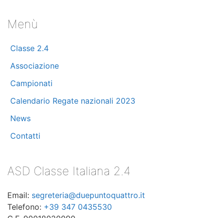
Giugno 2024
(3)
Menù
Maggio 2024
(7)
Classe 2.4
Aprile 2024
(10)
Associazione
Marzo 2024
(11)
Campionati
Calendario Regate nazionali 2023
Febbraio 2024
(8)
News
Dicembre 2023
(2)
Contatti
Novembre 2023
(1)
ASD Classe Italiana 2.4
Ottobre 2023
(5)
Email:
segreteria@duepuntoquattro.it
Settembre 2023
(3)
Telefono:
+39 347 0435530