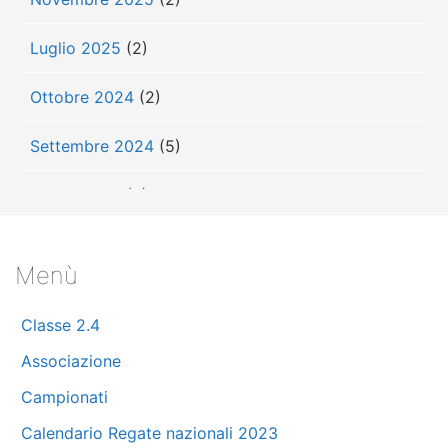
Luglio 2025
(2)
Ottobre 2024
(2)
Settembre 2024
(5)
Luglio 2024
(3)
Giugno 2024
(3)
Menù
Maggio 2024
(7)
Classe 2.4
Aprile 2024
(10)
Associazione
Marzo 2024
(11)
Campionati
Calendario Regate nazionali 2023
Febbraio 2024
(8)