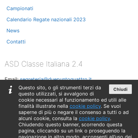
Marzo 2024
(11)
Campionati
Calendario Regate nazionali 2023
Febbraio 2024
(8)
News
Dicembre 2023
(2)
Contatti
Novembre 2023
(1)
ASD Classe Italiana 2.4
Ottobre 2023
(5)
Email:
segreteria@duepuntoquattro.it
Settembre 2023
(3)
Telefono:
+39 347 0435530
Questo sito, o gli strumenti terzi da
Chiudi
questo utilizzati, si avvalgono di
C.F. 90018020090
Luglio 2023
(3)
cookie necessari al funzionamento ed utili alle
finalità illustrate nella
cookie policy
. Se vuoi
Maggio 2023
saperne di più o negare il consenso a tutti o ad
(3)
alcuni cookie, consulta la
cookie policy
.
Chiudendo questo banner, scorrendo questa
Aprile 2023
(2)
pagina, cliccando su un link o proseguendo la
Copyright © 2026 ASD Classe Italiana 2.4mR - CF 90018020090
navigazione in altro modo, acconsenti all’uso dei