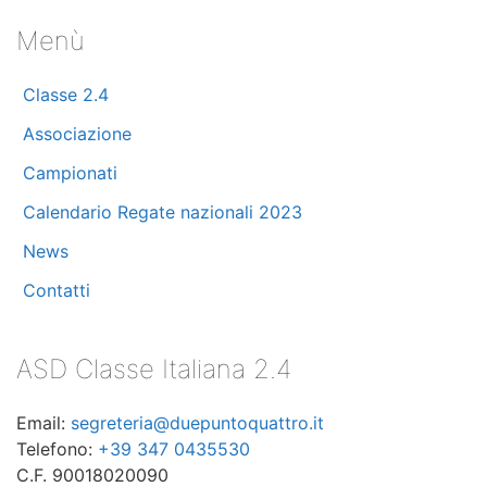
Giugno 2024
(3)
Menù
Maggio 2024
(7)
Classe 2.4
Aprile 2024
(10)
Associazione
Marzo 2024
(11)
Campionati
Calendario Regate nazionali 2023
Febbraio 2024
(8)
News
Dicembre 2023
(2)
Contatti
Novembre 2023
(1)
ASD Classe Italiana 2.4
Ottobre 2023
(5)
Email:
segreteria@duepuntoquattro.it
Settembre 2023
(3)
Telefono:
+39 347 0435530
C.F. 90018020090
Luglio 2023
(3)