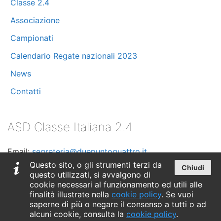
Classe 2.4
Aprile 2024
(10)
Associazione
Marzo 2024
(11)
Campionati
Calendario Regate nazionali 2023
Febbraio 2024
(8)
News
Dicembre 2023
(2)
Contatti
Novembre 2023
(1)
ASD Classe Italiana 2.4
Ottobre 2023
(5)
Email:
segreteria@duepuntoquattro.it
Settembre 2023
(3)
Telefono:
+39 347 0435530
Questo sito, o gli strumenti terzi da
Chiudi
questo utilizzati, si avvalgono di
C.F. 90018020090
Luglio 2023
(3)
cookie necessari al funzionamento ed utili alle
finalità illustrate nella
cookie policy
. Se vuoi
Maggio 2023
saperne di più o negare il consenso a tutti o ad
(3)
alcuni cookie, consulta la
cookie policy
.