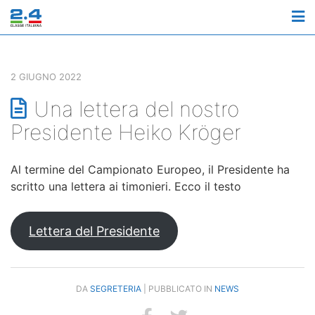
M
2 GIUGNO 2022
Una lettera del nostro
Presidente Heiko Kröger
Al termine del Campionato Europeo, il Presidente ha
scritto una lettera ai timonieri. Ecco il testo
Lettera del Presidente
DA
SEGRETERIA
| PUBBLICATO IN
NEWS