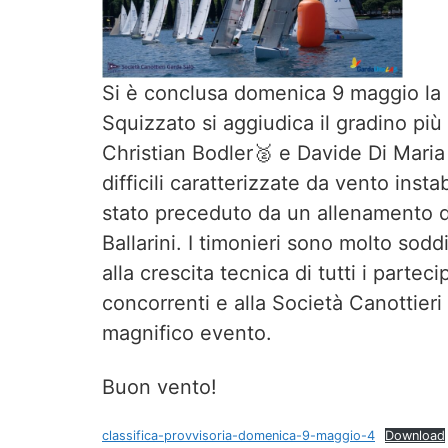
Si è conclusa domenica 9 maggio la 
Squizzato si aggiudica il gradino più
Christian Bodler🥈 e Davide Di Mari
difficili caratterizzate da vento insta
stato preceduto da un allenamento d
Ballarini. I timonieri sono molto soddi
alla crescita tecnica di tutti i parte
concorrenti e alla Società Canottier
magnifico evento.
Buon vento!
classifica-provvisoria-domenica-9-maggio-4
Download